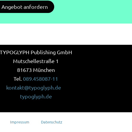
s Angebot anfordern
TYPOGLYPH Publishing GmbH
Mutschellestraße 1
81673 München
Tel.
089.458087-11
kontakt@typoglyph.de
typoglyph.de
Impressum
Datenschutz