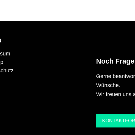
s
ssum
Noch Frage
ap
chutz
Gerne beantwort
Wünsche.
Wir freuen uns a
KONTAKTFO